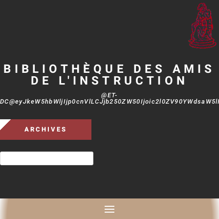
BIBLIOTHÈQUE DES AMIS
DE L'INSTRUCTION
@ET-
DC@eyJkeW5hbWljIjp0cnVlLCJjb250ZW50Ijoic2l0ZV90YWdsaW5lIi
ARCHIVES