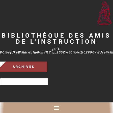
BIBLIOTHÈQUE DES AMIS
DE L'INSTRUCTION
@ET-
DC@eyJkeW5hbWljIjp0cnVlLCJjb250ZW50Ijoic2l0ZV90YWdsaW5lIi
ARCHIVES