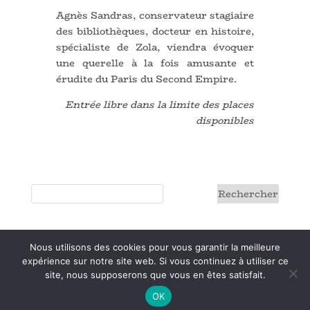
Agnès Sandras, conservateur stagiaire
des bibliothèques, docteur en histoire,
spécialiste de Zola, viendra évoquer
une querelle à la fois amusante et
érudite du Paris du Second Empire.
Entrée libre dans la limite des places
disponibles
Nous utilisons des cookies pour vous garantir la meilleure
Conditions générales
expérience sur notre site web. Si vous continuez à utiliser ce
site, nous supposerons que vous en êtes satisfait.
OK
©
graphiblue
2020.