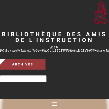
BIBLIOTHÈQUE DES AMIS
DE L'INSTRUCTION
@ET-
DC@eyJkeW5hbWljIjp0cnVlLCJjb250ZW50Ijoic2l0ZV90YWdsaW5lIi
ARCHIVES