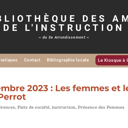
BLIOTHÈQUE DES A
DE L'INSTRUCTION
~ du 3e Arrondissement ~
Pratiques
Contact
Bibliographie locale
Le Kiosque à 
mbre 2023 : Les femmes et l
Perrot
érences
,
Faits de société
,
instruction
,
Présence des Femmes