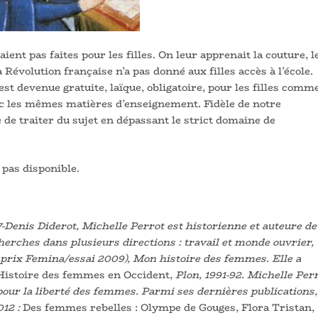
taient pas faites pour les filles. On leur apprenait la couture, l
a Révolution française n’a pas donné aux filles accès à l’école.
 est devenue gratuite, laïque, obligatoire, pour les filles comm
c les mêmes matières d’enseignement. Fidèle de notre
 de traiter du sujet en dépassant le strict domaine de
 pas disponible.
7-Denis Diderot, Michelle Perrot est historienne et auteure de
erches dans plusieurs directions : travail et monde ouvrier,
 prix Femina/essai 2009), Mon histoire des femmes. Elle a
Histoire des femmes en Occident,
Plon, 1991-92. Michelle Perr
pour la liberté des femmes. Parmi ses dernières publications,
012 :
Des femmes rebelles : Olympe de Gouges, Flora Tristan,