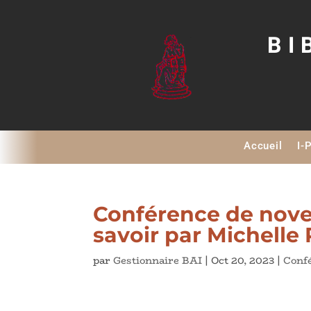
BI
Accueil
I-
Conférence de nove
savoir par Michelle 
par
Gestionnaire BAI
|
Oct 20, 2023
|
Conf