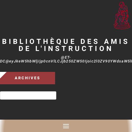
BIBLIOTHÈQUE DES AMIS
DE L'INSTRUCTION
@ET-
DC@eyJkeW5hbWljIjp0cnVlLCJjb250ZW50Ijoic2l0ZV90YWdsaW5lIi
ARCHIVES