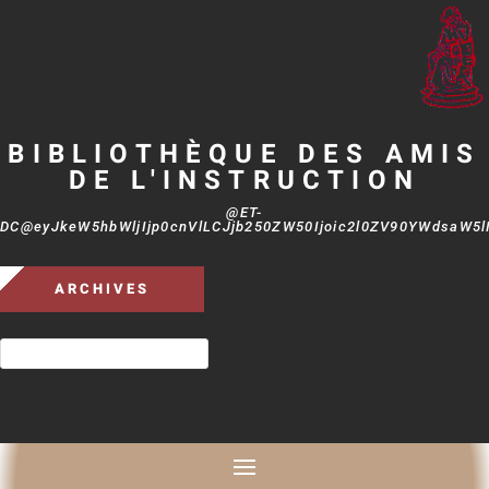
BIBLIOTHÈQUE DES AMIS
DE L'INSTRUCTION
@ET-
DC@eyJkeW5hbWljIjp0cnVlLCJjb250ZW50Ijoic2l0ZV90YWdsaW5lIi
ARCHIVES