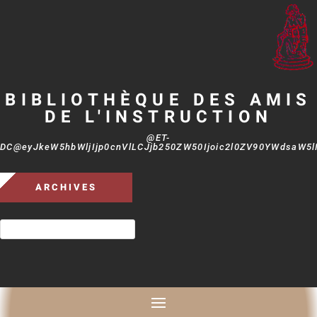
BIBLIOTHÈQUE DES AMIS
DE L'INSTRUCTION
@ET-
DC@eyJkeW5hbWljIjp0cnVlLCJjb250ZW50Ijoic2l0ZV90YWdsaW5lIi
ARCHIVES