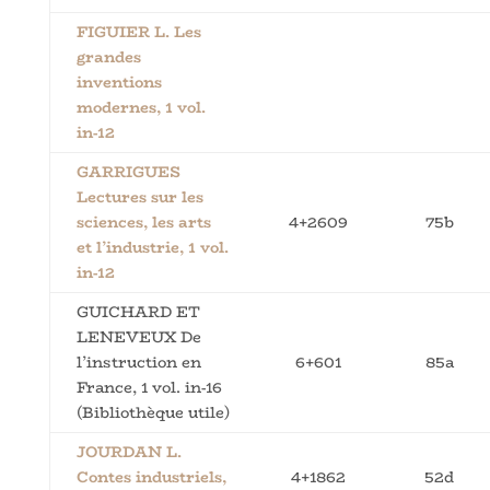
FIGUIER L. Les
grandes
inventions
modernes, 1 vol.
in-12
GARRIGUES
Lectures sur les
sciences, les arts
4+2609
75b
et l’industrie, 1 vol.
in-12
GUICHARD ET
LENEVEUX De
l’instruction en
6+601
85a
France, 1 vol. in-16
(Bibliothèque utile)
JOURDAN L.
Contes industriels,
4+1862
52d