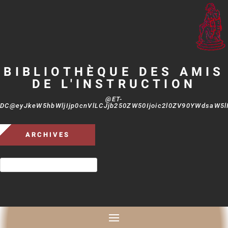
BIBLIOTHÈQUE DES AMIS
DE L'INSTRUCTION
@ET-
DC@eyJkeW5hbWljIjp0cnVlLCJjb250ZW50Ijoic2l0ZV90YWdsaW5lIi
ARCHIVES