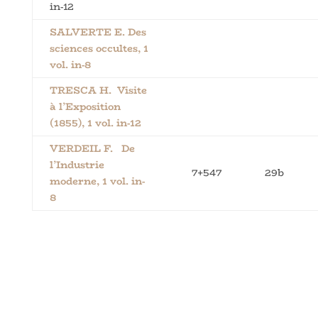
in-12
SALVERTE E. Des
sciences occultes, 1
vol. in-8
TRESCA H. Visite
à l’Exposition
(1855), 1 vol. in-12
VERDEIL F. De
l’Industrie
7+547
29b
moderne, 1 vol. in-
8