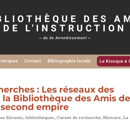
BLIOTHÈQUE DES A
DE L'INSTRUCTION
~ du 3e Arrondissement ~
Pratiques
Contact
Bibliographie locale
Le Kiosque à 
cherches : Les réseaux des
 la Bibliothèque des Amis d
le second empire
les Récents
,
bibliothèques
,
Carnet de recherche
,
Histoire
,
La