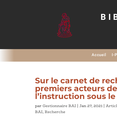
BI
Accueil
I-
Sur le carnet de re
premiers acteurs de
l’instruction sous 
par
Gestionnaire BAI
|
Jan 27, 2021
|
Artic
BAI
,
Recherche