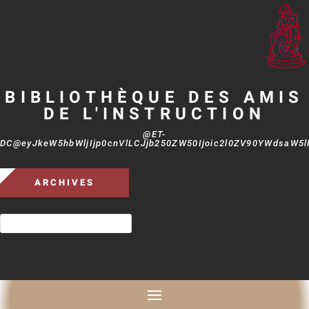
BIBLIOTHÈQUE DES AMIS
DE L'INSTRUCTION
@ET-
DC@eyJkeW5hbWljIjp0cnVlLCJjb250ZW50Ijoic2l0ZV90YWdsaW5lIi
ARCHIVES